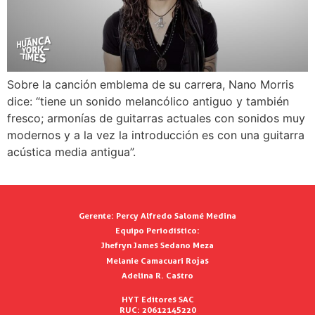
Sobre la canción emblema de su carrera, Nano Morris
dice: “tiene un sonido melancólico antiguo y también
fresco; armonías de guitarras actuales con sonidos muy
modernos y a la vez la introducción es con una guitarra
acústica media antigua”.
Gerente:
Percy Alfredo Salomé Medina
Equipo Periodístico:
Jhefryn James Sedano Meza
Melanie Camacuari Rojas
Adelina R. Castro
HYT Editores SAC
RUC: 20612145220