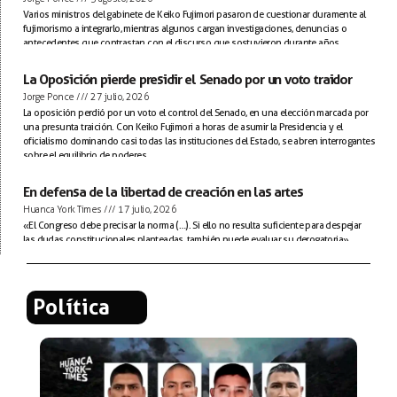
Varios ministros del gabinete de Keiko Fujimori pasaron de cuestionar duramente al
fujimorismo a integrarlo, mientras algunos cargan investigaciones, denuncias o
antecedentes que contrastan con el discurso que sostuvieron durante años.
La Oposición pierde presidir el Senado por un voto traidor
Jorge Ponce
27 julio, 2026
La oposición perdió por un voto el control del Senado, en una elección marcada por
una presunta traición. Con Keiko Fujimori a horas de asumir la Presidencia y el
oficialismo dominando casi todas las instituciones del Estado, se abren interrogantes
sobre el equilibrio de poderes.
En defensa de la libertad de creación en las artes
Huanca York Times
17 julio, 2026
«El Congreso debe precisar la norma (…). Si ello no resulta suficiente para despejar
las dudas constitucionales planteadas, también puede evaluar su derogatoria».
Política