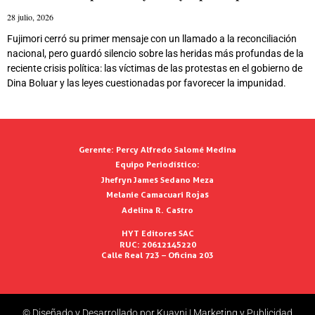
28 julio, 2026
Fujimori cerró su primer mensaje con un llamado a la reconciliación
nacional, pero guardó silencio sobre las heridas más profundas de la
reciente crisis política: las víctimas de las protestas en el gobierno de
Dina Boluar y las leyes cuestionadas por favorecer la impunidad.
Gerente:
Percy Alfredo Salomé Medina
Equipo Periodístico:
Jhefryn James Sedano Meza
Melanie Camacuari Rojas
Adelina R. Castro
HYT Editores SAC
RUC: 20612145220
Calle Real 723 – Oficina 203
© Diseñado y Desarrollado por Kuayni | Marketing y Publicidad