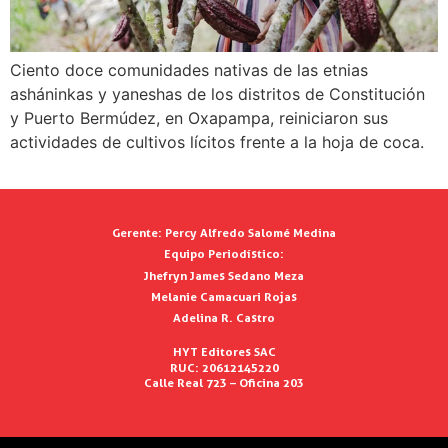
Ciento doce comunidades nativas de las etnias
asháninkas y yaneshas de los distritos de Constitución
y Puerto Bermúdez, en Oxapampa, reiniciaron sus
actividades de cultivos lícitos frente a la hoja de coca.
Gerente:
Percy Alfredo Salomé Medina
Equipo Periodístico:
Jhefryn James Sedano Meza
Melanie Camacuari Rojas
Adelina R. Castro
HYT Editores SAC
RUC: 20612145220
Calle Real 723 – Oficina 203