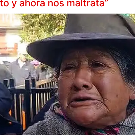
to y ahora nos maltrata”