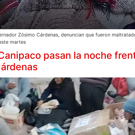
rnador Zósimo Cárdenas, denuncian que fueron maltratado
este martes
Canipaco pasan la noche frent
Cárdenas