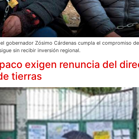
 el gobernador Zósimo Cárdenas cumpla el compromiso de fi
gue sin recibir inversión regional.
co exigen renuncia del direc
e tierras