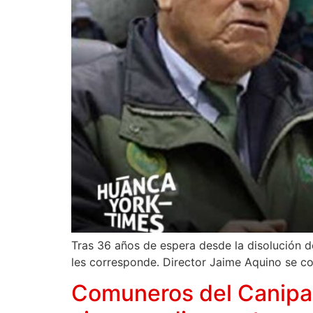
Tras 36 años de espera desde la disolución 
les corresponde. Director Jaime Aquino se co
Comuneros del Canipac