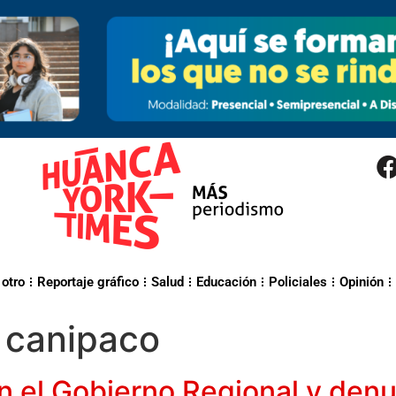
 otro
Reportaje gráfico
Salud
Educación
Policiales
Opinión
l canipaco
n el Gobierno Regional y denu