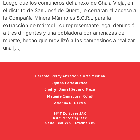
Luego que los comuneros del anexo de Chala Vieja, en
el distrito de San José de Quero, le cerraran el acceso a
la Compañía Minera Mármoles S.C.R.L para la
extracción de mármol., su representante legal denunció
a tres dirigentes y una pobladora por amenazas de
muerte, hecho que movilizó a los campesinos a realizar
una […]
Gerente:
Percy Alfredo Salomé Medina
Equipo Periodístico:
Jhefryn James Sedano Meza
Melanie Camacuari Rojas
Adelina R. Castro
HYT Editores SAC
RUC: 20612145220
Calle Real 723 – Oficina 203