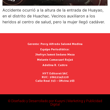
Accidente ocurrió a la altura de la entrada de Huayao,
en el distrito de Huachac. Vecinos auxiliaron a los
heridos al centro de salud, pero la mujer llegó cadáver.
Gerente:
Percy Alfredo Salomé Medina
Equipo Periodístico:
Jhefryn James Sedano Meza
Melanie Camacuari Rojas
Adelina R. Castro
HYT Editores SAC
RUC: 20612145220
Calle Real 723 – Oficina 203
© Diseñado y Desarrollado por Kuayni | Marketing y Publicidad
Digital