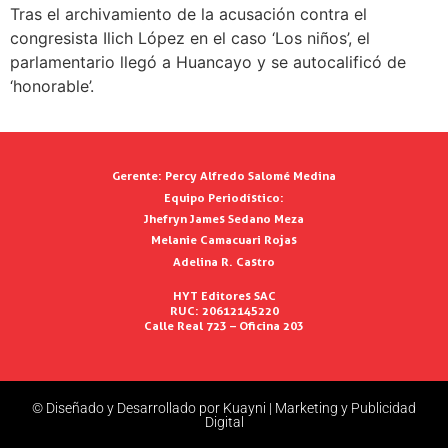
Tras el archivamiento de la acusación contra el
congresista Ilich López en el caso ‘Los niños’, el
parlamentario llegó a Huancayo y se autocalificó de
‘honorable’.
Gerente:
Percy Alfredo Salomé Medina
Equipo Periodístico:
Jhefryn James Sedano Meza
Melanie Camacuari Rojas
Adelina R. Castro
HYT Editores SAC
RUC: 20612145220
Calle Real 723 – Oficina 203
© Diseñado y Desarrollado por Kuayni | Marketing y Publicidad
Digital