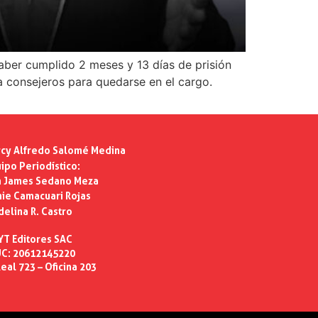
aber cumplido 2 meses y 13 días de prisión
 a consejeros para quedarse en el cargo.
cy Alfredo Salomé Medina
ipo Periodístico:
n James Sedano Meza
ie Camacuari Rojas
delina R. Castro
YT Editores SAC
C: 20612145220
eal 723 – Oficina 203