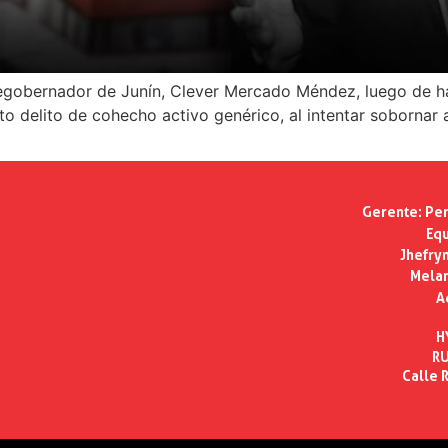
cegobernador de Junín, Clever Mercado Méndez, luego de h
to delito de cohecho activo genérico, al intentar sobornar
Gerente:
Per
Equ
Jhefry
Melan
A
H
RU
Calle R