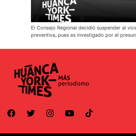
El Consejo Regional decidió suspender al vi
preventiva, pues es investigado por el presun