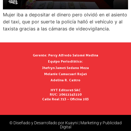
Mujer iba a depositar el dinero pero olvidó en el asiento
del taxi, que por suerte la policía halló el vehículo y al
taxista gracias a las cámaras de videovigilancia.
Gerente:
Percy Alfredo Salomé Medina
Equipo Periodístico:
Jhefryn James Sedano Meza
Melanie Camacuari Rojas
Adelina R. Castro
HYT Editores SAC
RUC: 20612145220
Calle Real 723 – Oficina 203
© Diseñado y Desarrollado por Kuayni | Marketing y Publicidad
Digital