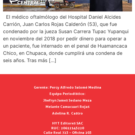
El médico oftalmólogo del Hospital Daniel Alcides
Carrión, Juan Carlos Rojas Calderón (53), que fue
condenado por la jueza Susan Carrera Tupac Yupanqui
en noviembre del 2018 por pedir dinero para operar a
un paciente, fue internado en el penal de Huamancaca
Chico, en Chupaca, donde cumplirá una condena de
seis años. Tras más […]
Gerente:
Percy Alfredo Salomé Medina
Equipo Periodístico:
Jhefryn James Sedano Meza
Melanie Camacuari Rojas
Adelina R. Castro
HYT Editores SAC
RUC: 20612145220
Calle Real 723 – Oficina 203