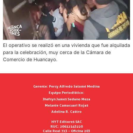
El operativo se realizó en una vivienda que fue alquilada
para la celebración, muy cerca de la Cámara de
Comercio de Huancayo.
Gerente:
Percy Alfredo Salomé Medina
Equipo Periodístico:
Jhefryn James Sedano Meza
Melanie Camacuari Rojas
Adelina R. Castro
HYT Editores SAC
RUC: 20612145220
Calle Real 723 – Oficina 203