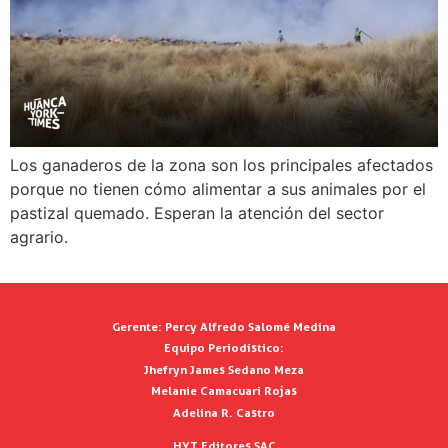
Los ganaderos de la zona son los principales afectados
porque no tienen cómo alimentar a sus animales por el
pastizal quemado. Esperan la atención del sector
agrario.
Gerente:
Percy Alfredo Salomé Medina
Equipo Periodístico:
Jhefryn James Sedano Meza
Melanie Camacuari Rojas
Adelina R. Castro
HYT Editores SAC