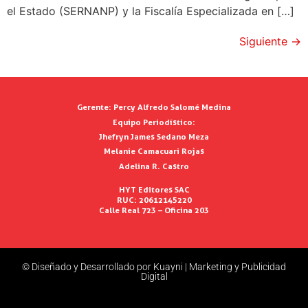
el Estado (SERNANP) y la Fiscalía Especializada en […]
Siguiente
→
Gerente:
Percy Alfredo Salomé Medina
Equipo Periodístico:
Jhefryn James Sedano Meza
Melanie Camacuari Rojas
Adelina R. Castro
HYT Editores SAC
RUC: 20612145220
Calle Real 723 – Oficina 203
© Diseñado y Desarrollado por Kuayni | Marketing y Publicidad
Digital