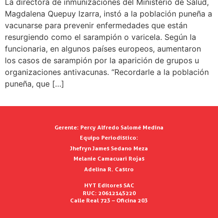
La directora de inmunizaciones del Ministerio de Salud,
Magdalena Quepuy Izarra, instó a la población puneña a
vacunarse para prevenir enfermedades que están
resurgiendo como el sarampión o varicela. Según la
funcionaria, en algunos países europeos, aumentaron
los casos de sarampión por la aparición de grupos u
organizaciones antivacunas. “Recordarle a la población
puneña, que […]
Gerente:
Percy Alfredo Salomé Medina
Equipo Periodístico:
Jhefryn James Sedano Meza
Melanie Camacuari Rojas
Adelina R. Castro
HYT Editores SAC
RUC: 20612145220
Calle Real 723 – Oficina 203