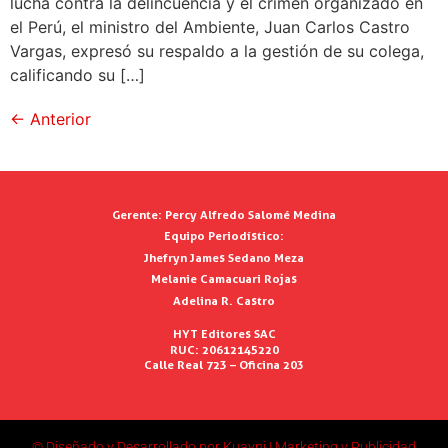
lucha contra la delincuencia y el crimen organizado en
el Perú, el ministro del Ambiente, Juan Carlos Castro
Vargas, expresó su respaldo a la gestión de su colega,
calificando su […]
←
Anterior
Gerente:
Percy Alfredo Salomé Medina
Equipo Periodístico:
Jhefryn James Sedano Meza
Melanie Camacuari Rojas
Adelina R. Castro
HYT Editores SAC
RUC: 20612145220
Calle Real 723 – Oficina 203
© Diseñado y Desarrollado por Kuayni | Marketing y Publicidad