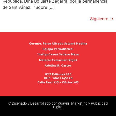
República, Dina Boluarte Zegarra, por la permanencia
de Santiváñez. “Sobre […]
Siguiente
→
Gerente:
Percy Alfredo Salomé Medina
Equipo Periodístico:
Jhefryn James Sedano Meza
Melanie Camacuari Rojas
Adelina R. Castro
HYT Editores SAC
RUC: 20612145220
Calle Real 723 – Oficina 203
© Diseñado y Desarrollado por Kuayni | Marketing y Publicidad
Digital