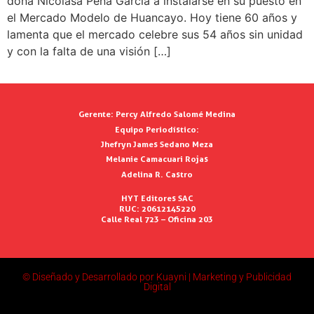
doña Nicolasa Peña García a instalarse en su puesto en
el Mercado Modelo de Huancayo. Hoy tiene 60 años y
lamenta que el mercado celebre sus 54 años sin unidad
y con la falta de una visión […]
Gerente:
Percy Alfredo Salomé Medina
Equipo Periodístico:
Jhefryn James Sedano Meza
Melanie Camacuari Rojas
Adelina R. Castro
HYT Editores SAC
RUC: 20612145220
Calle Real 723 – Oficina 203
© Diseñado y Desarrollado por Kuayni | Marketing y Publicidad
Digital