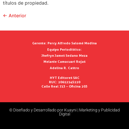
títulos de propiedad.
←
Anterior
Gerente:
Percy Alfredo Salomé Medina
Equipo Periodístico:
Jhefryn James Sedano Meza
Melanie Camacuari Rojas
Adelina R. Castro
HYT Editores SAC
RUC: 20612145220
Calle Real 723 – Oficina 203
© Diseñado y Desarrollado por Kuayni | Marketing y Publicidad
Digital