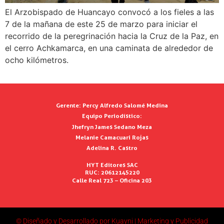
El Arzobispado de Huancayo convocó a los fieles a las
7 de la mañana de este 25 de marzo para iniciar el
recorrido de la peregrinación hacia la Cruz de la Paz, en
el cerro Achkamarca, en una caminata de alrededor de
ocho kilómetros.
Gerente:
Percy Alfredo Salomé Medina
Equipo Periodístico:
Jhefryn James Sedano Meza
Melanie Camacuari Rojas
Adelina R. Castro
HYT Editores SAC
RUC: 20612145220
Calle Real 723 – Oficina 203
© Diseñado y Desarrollado por Kuayni | Marketing y Publicidad