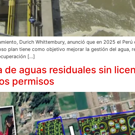
amiento, Durich Whittembury, anunció que en 2025 el Perú d
so plan tiene como objetivo mejorar la gestión del agua, re
recuperación […]
 de aguas residuales sin licen
los permisos