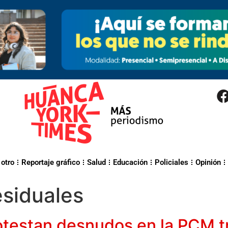
 otro
Reportaje gráfico
Salud
Educación
Policiales
Opinión
siduales
otestan desnudos en la PCM t