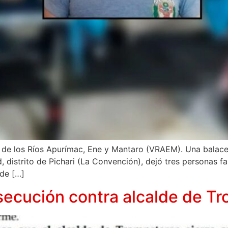
lle de los Ríos Apurímac, Ene y Mantaro (VRAEM). Una balac
distrito de Pichari (La Convención), dejó tres personas fall
 de […]
secución contra alcalde de T