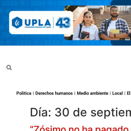
Política
Derechos humanos
Medio ambiente
Local
El
Día:
30 de septie
“Zósimo no ha pagado ni