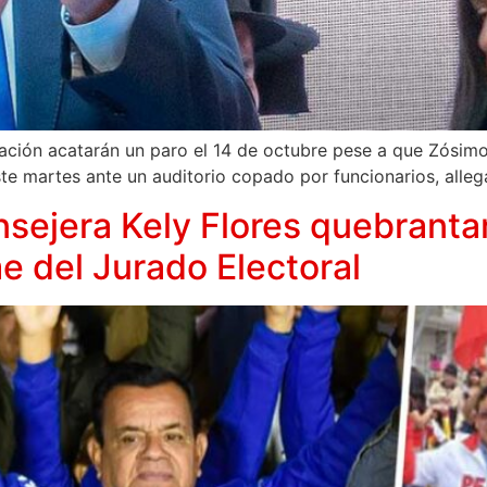
cación acatarán un paro el 14 de octubre pese a que Zósim
te martes ante un auditorio copado por funcionarios, allega
nsejera Kely Flores quebrantar
me del Jurado Electoral