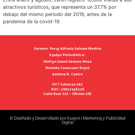
atractivos turísticos, que representa un 37.7% por
debajo del mismo periodo del 2019, antes de la
pandemia de la covid-19.
Gerente:
Percy Alfredo Salomé Medina
Equipo Periodístico:
Jhefryn James Sedano Meza
Melanie Camacuari Rojas
Adelina R. Castro
HYT Editores SAC
RUC: 20612145220
Calle Real 723 – Oficina 203
© Diseñado y Desarrollado por Kuayni | Marketing y Publicidad
Digital