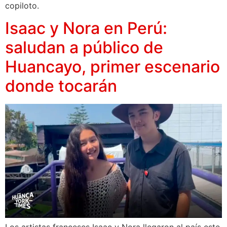
copiloto.
Isaac y Nora en Perú:
saludan a público de
Huancayo, primer escenario
donde tocarán