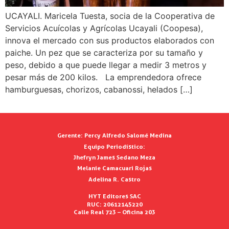
UCAYALI. Maricela Tuesta, socia de la Cooperativa de
Servicios Acuícolas y Agrícolas Ucayali (Coopesa),
innova el mercado con sus productos elaborados con
paiche. Un pez que se caracteriza por su tamaño y
peso, debido a que puede llegar a medir 3 metros y
pesar más de 200 kilos. La emprendedora ofrece
hamburguesas, chorizos, cabanossi, helados […]
Gerente:
Percy Alfredo Salomé Medina
Equipo Periodístico:
Jhefryn James Sedano Meza
Melanie Camacuari Rojas
Adelina R. Castro
HYT Editores SAC
RUC: 20612145220
Calle Real 723 – Oficina 203