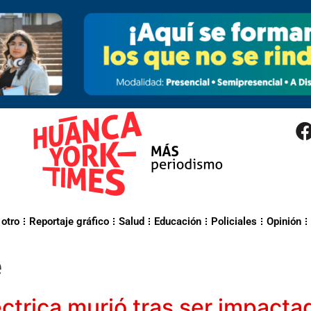
 otro
Reportaje gráfico
Salud
Educación
Policiales
Opinión
e
ctrica murió tras ser impacta