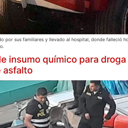
do por sus familiares y llevado al hospital, donde falleció
o.
de insumo químico para droga 
 asfalto