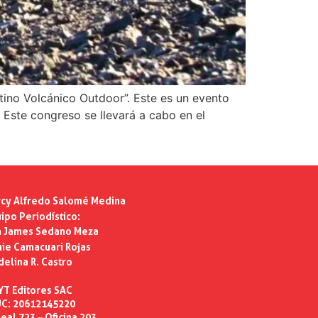
tino Volcánico Outdoor”. Este es un evento
Este congreso se llevará a cabo en el
cy Alfredo Salomé Medina
ipo Periodístico:
n James Sedano Meza
ie Camacuari Rojas
delina R. Castro
YT Editores SAC
C: 20612145220
eal 723 – Oficina 203