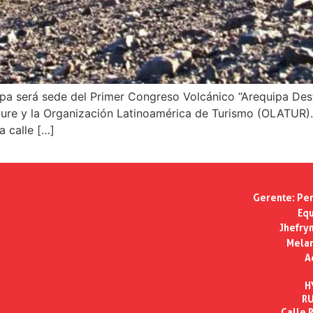
ipa será sede del Primer Congreso Volcánico “Arequipa Des
ure y la Organización Latinoamérica de Turismo (OLATUR). 
a calle […]
Gerente:
Per
Equ
Jhefry
Melan
A
H
RU
Calle R