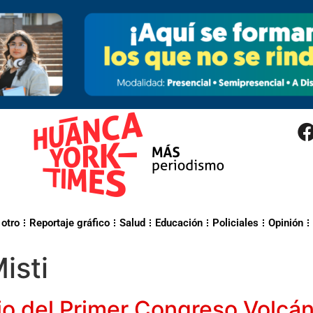
 otro
Reportaje gráfico
Salud
Educación
Policiales
Opinión
isti
o del Primer Congreso Volcáni