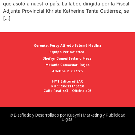
que asoló a nuestro país. La labor, dirigida por la Fiscal
Adjunta Provincial Khrista Katherine Tanta Gutiérrez, se
[…]
Gerente:
Percy Alfredo Salomé Medina
Equipo Periodístico:
Jhefryn James Sedano Meza
Melanie Camacuari Rojas
Adelina R. Castro
HYT Editores SAC
RUC: 20612145220
Calle Real 723 – Oficina 203
© Diseñado y Desarrollado por Kuayni | Marketing y Publicidad
Digital