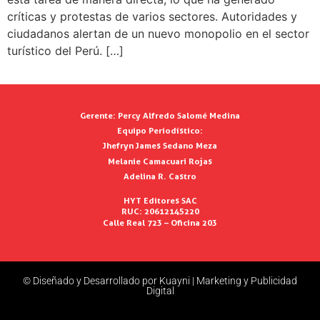
críticas y protestas de varios sectores. Autoridades y
ciudadanos alertan de un nuevo monopolio en el sector
turístico del Perú. […]
Gerente:
Percy Alfredo Salomé Medina
Equipo Periodístico:
Jhefryn James Sedano Meza
Melanie Camacuari Rojas
Adelina R. Castro
HYT Editores SAC
RUC: 20612145220
Calle Real 723 – Oficina 203
© Diseñado y Desarrollado por Kuayni | Marketing y Publicidad
Digital