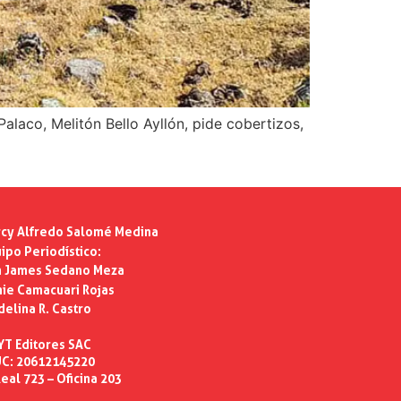
laco, Melitón Bello Ayllón, pide cobertizos,
cy Alfredo Salomé Medina
ipo Periodístico:
n James Sedano Meza
ie Camacuari Rojas
delina R. Castro
YT Editores SAC
C: 20612145220
eal 723 – Oficina 203