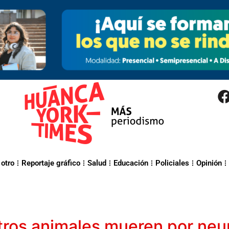
 otro
Reportaje gráfico
Salud
Educación
Policiales
Opinión
tros animales mueren por neu