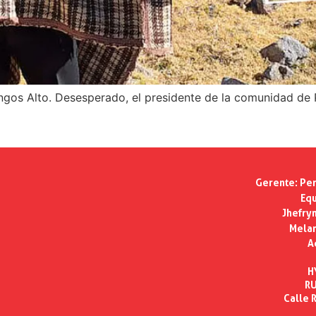
os Alto. Desesperado, el presidente de la comunidad de Pa
Gerente:
Per
Equ
Jhefry
Melan
A
H
RU
Calle R