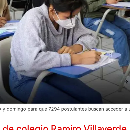
do y domingo para que 7294 postulantes buscan acceder a u
 de colegio Ramiro Villaverde