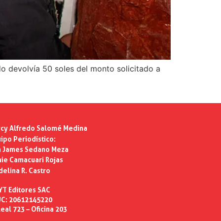
do devolvía 50 soles del monto solicitado a
cy Alfredo Salomé Medina
ipo Periodístico:
n James Sedano Meza
ie Camacuari Rojas
delina R. Castro
YT Editores SAC
C: 20612145220
eal 723 – Oficina 203