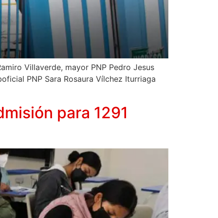
Ramiro Villaverde, mayor PNP Pedro Jesus
boficial PNP Sara Rosaura Vílchez Iturriaga
dmisión para 1291