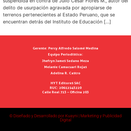
suspendida en contra de Julio Cesar Flores M., autor del
delito de usurpación agravada por apropiarse de
terrenos pertenecientes al Estado Peruano, que se
encuentran detrás del Instituto de Educación […]
Gerente:
Percy Alfredo Salomé Medina
Equipo Periodístico:
Jhefryn James Sedano Meza
Melanie Camacuari Rojas
Adelina R. Castro
HYT Editores SAC
RUC: 20612145220
Calle Real 723 – Oficina 203
© Diseñado y Desarrollado por Kuayni | Marketing y Publicidad
Digital