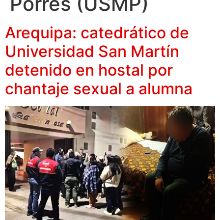
Porres (USMP)
Arequipa: catedrático de
Universidad San Martín
detenido en hostal por
chantaje sexual a alumna