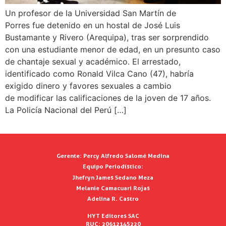
Un profesor de la Universidad San Martín de
Porres fue detenido en un hostal de José Luis
Bustamante y Rivero (Arequipa), tras ser sorprendido
con una estudiante menor de edad, en un presunto caso
de chantaje sexual y académico. El arrestado,
identificado como Ronald Vilca Cano (47), habría
exigido dinero y favores sexuales a cambio
de modificar las calificaciones de la joven de 17 años.
La Policía Nacional del Perú […]
Gerente:
Percy Alfredo Salomé Medina
Equipo Periodístico:
Jhefryn James Sedano Meza
Melanie Camacuari Rojas
Adelina R. Castro
HYT Editores SAC
RUC: 20612145220