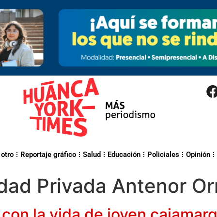
 otro
Reportaje gráfico
Salud
Educación
Policiales
Opinión
idad Privada Antenor O
a con la vida de joven cajamarq