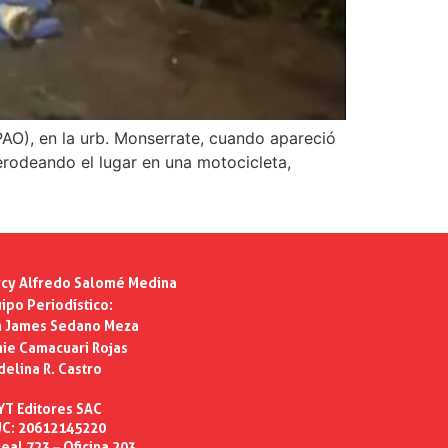
PAO), en la urb. Monserrate, cuando apareció
erodeando el lugar en una motocicleta,
cy Alfredo Salomé Medina
ipo Periodístico:
n James Sedano Meza
ie Camacuari Rojas
delina R. Castro
YT Editores SAC
C: 20612145220
eal 723 – Oficina 203