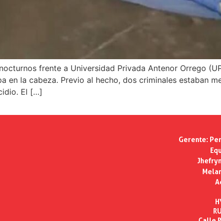
s nocturnos frente a Universidad Privada Antenor Orrego (U
opa en la cabeza. Previo al hecho, dos criminales estaban m
dio. El […]
Gerente:
Per
Equ
Jhefry
Melan
A
H
RU
Calle R