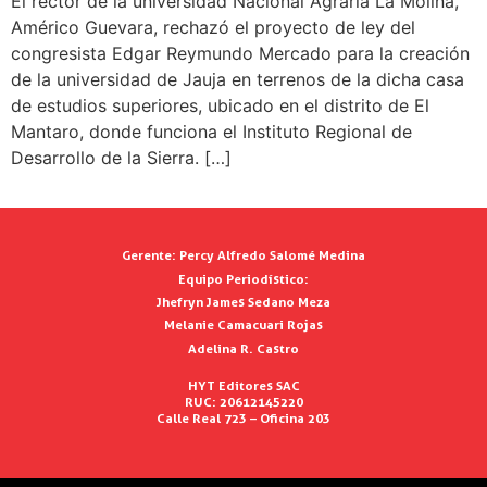
El rector de la universidad Nacional Agraria La Molina,
Américo Guevara, rechazó el proyecto de ley del
congresista Edgar Reymundo Mercado para la creación
de la universidad de Jauja en terrenos de la dicha casa
de estudios superiores, ubicado en el distrito de El
Mantaro, donde funciona el Instituto Regional de
Desarrollo de la Sierra. […]
Gerente:
Percy Alfredo Salomé Medina
Equipo Periodístico:
Jhefryn James Sedano Meza
Melanie Camacuari Rojas
Adelina R. Castro
HYT Editores SAC
RUC: 20612145220
Calle Real 723 – Oficina 203