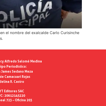
sen el nombre del exalcalde Carlo Curisinche
s.
cy Alfredo Salomé Medina
ipo Periodístico:
n James Sedano Meza
ie Camacuari Rojas
delina R. Castro
YT Editores SAC
C: 20612145220
eal 723 – Oficina 203