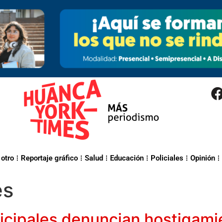
 otro
Reportaje gráfico
Salud
Educación
Policiales
Opinión
es
icipales denuncian hostigamie