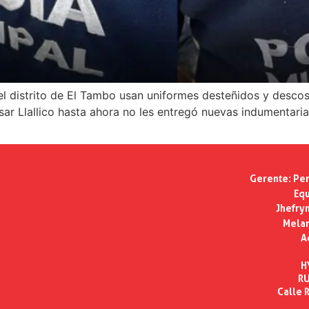
el distrito de El Tambo usan uniformes desteñidos y desco
ar Llallico hasta ahora no les entregó nuevas indumentaria
Gerente:
Per
Equ
Jhefry
Melan
A
H
RU
Calle R