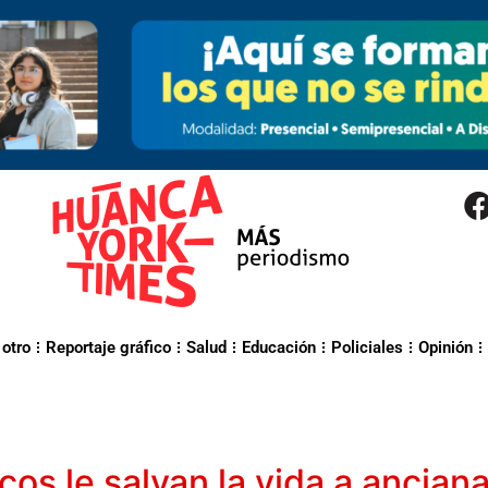
 otro
Reportaje gráfico
Salud
Educación
Policiales
Opinión
os le salvan la vida a ancian