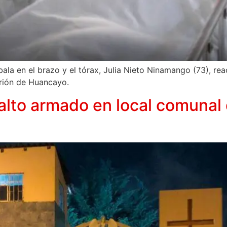
bala en el brazo y el tórax, Julia Nieto Ninamango (73), r
rrión de Huancayo.
alto armado en local comunal