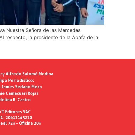
ativa Nuestra Señora de las Mercedes
Al respecto, la presidente de la Apafa de la
cy Alfredo Salomé Medina
ipo Periodístico:
n James Sedano Meza
ie Camacuari Rojas
delina R. Castro
YT Editores SAC
C: 20612145220
eal 723 – Oficina 203