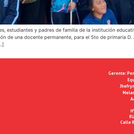
res, estudiantes y padres de familia de la institución educ
ción de una docente permanente, para el 5to de primaria D. 
…]
Gerente:
Per
Equ
Jhefry
Melan
A
H
RU
Calle R