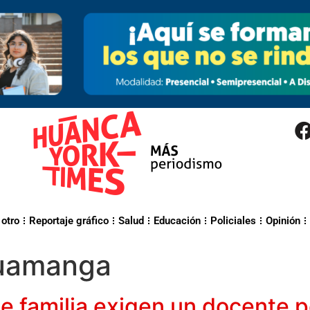
 otro
Reportaje gráfico
Salud
Educación
Policiales
Opinión
uamanga
de familia exigen un docente