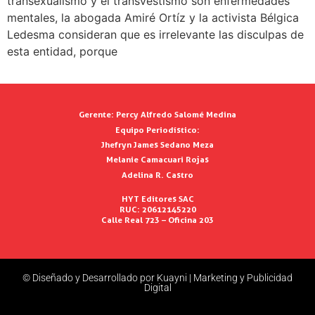
transexualismo y el transvestismo son enfermedades
mentales, la abogada Amiré Ortíz y la activista Bélgica
Ledesma consideran que es irrelevante las disculpas de
esta entidad, porque
Gerente:
Percy Alfredo Salomé Medina
Equipo Periodístico:
Jhefryn James Sedano Meza
Melanie Camacuari Rojas
Adelina R. Castro
HYT Editores SAC
RUC: 20612145220
Calle Real 723 – Oficina 203
© Diseñado y Desarrollado por Kuayni | Marketing y Publicidad
Digital