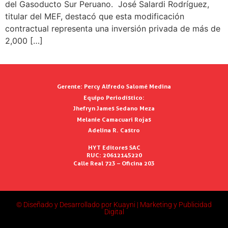
del Gasoducto Sur Peruano. José Salardi Rodríguez,
titular del MEF, destacó que esta modificación
contractual representa una inversión privada de más de
2,000 […]
Gerente:
Percy Alfredo Salomé Medina
Equipo Periodístico:
Jhefryn James Sedano Meza
Melanie Camacuari Rojas
Adelina R. Castro
HYT Editores SAC
RUC: 20612145220
Calle Real 723 – Oficina 203
© Diseñado y Desarrollado por Kuayni | Marketing y Publicidad
Digital