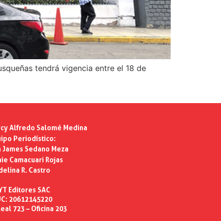
usqueñas tendrá vigencia entre el 18 de
cy Alfredo Salomé Medina
ipo Periodístico:
n James Sedano Meza
ie Camacuari Rojas
delina R. Castro
YT Editores SAC
C: 20612145220
eal 723 – Oficina 203