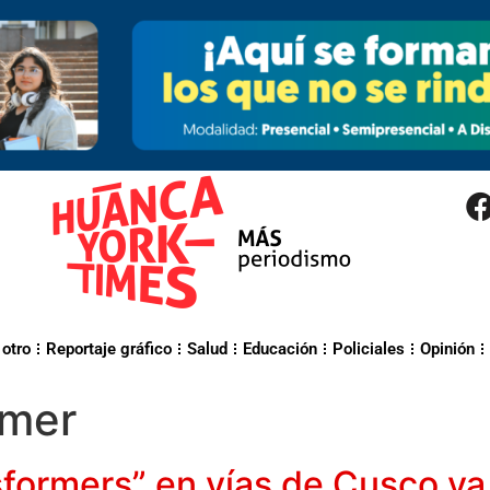
 otro
Reportaje gráfico
Salud
Educación
Policiales
Opinión
rmer
sformers” en vías de Cusco y