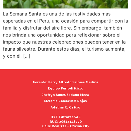
La Semana Santa es una de las festividades más
esperadas en el Perú, una ocasión para compartir con la
familia y disfrutar del aire libre. Sin embargo, también
nos brinda una oportunidad para reflexionar sobre el
impacto que nuestras celebraciones pueden tener en la
fauna silvestre. Durante estos días, el turismo aumenta,
y con él, […]
Gerente:
Percy Alfredo Salomé Medina
Equipo Periodístico:
Jhefryn James Sedano Meza
Melanie Camacuari Rojas
Adelina R. Castro
HYT Editores SAC
RUC: 20612145220
Calle Real 723 – Oficina 203