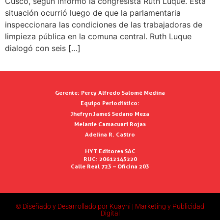
Cusco, según informó la congresista Ruth Luque. Esta
situación ocurrió luego de que la parlamentaria
inspeccionara las condiciones de las trabajadoras de
limpieza pública en la comuna central. Ruth Luque
dialogó con seis […]
Gerente:
Percy Alfredo Salomé Medina
Equipo Periodístico:
Jhefryn James Sedano Meza
Melanie Camacuari Rojas
Adelina R. Castro
HYT Editores SAC
RUC: 20612145220
Calle Real 723 – Oficina 203
© Diseñado y Desarrollado por Kuayni | Marketing y Publicidad
Digital