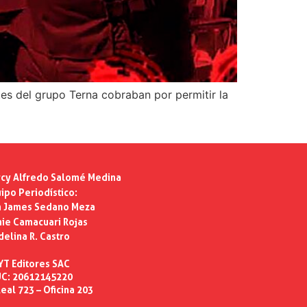
es del grupo Terna cobraban por permitir la
cy Alfredo Salomé Medina
ipo Periodístico:
n James Sedano Meza
ie Camacuari Rojas
delina R. Castro
YT Editores SAC
C: 20612145220
eal 723 – Oficina 203