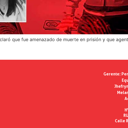
eclaró que fue amenazado de muerte en prisión y que agent
Gerente:
Per
Equ
Jhefry
Melan
A
H
RU
Calle R