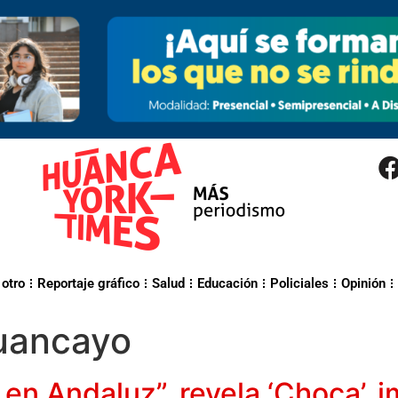
 otro
Reportaje gráfico
Salud
Educación
Policiales
Opinión
uancayo
 en Andaluz”, revela ‘Choca’, 