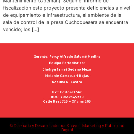
Mantenimiento (Opeman). Según el informe de
fiscalización este proyecto presenta deficiencias a nivel
de equipamiento e infraestructura, el ambiente de la
sala de control de la presa Cuchoquesera se encuentra
vencido; los […]
Gerente:
Percy Alfredo Salomé Medina
Equipo Periodístico:
Jhefryn James Sedano Meza
Melanie Camacuari Rojas
Adelina R. Castro
HYT Editores SAC
RUC: 20612145220
Calle Real 723 – Oficina 203
© Diseñado y Desarrollado por Kuayni | Marketing y Publicidad
Digital