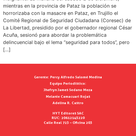
mientras en la provincia de Pataz la población se
horrorizaba con la masacre en Pataz, en Trujillo el
Comité Regional de Seguridad Ciudadana (Coresec) de
La Libertad, presidido por el gobernador regional César
Acuña, sesionó para abordar la problemática
delincuencial bajo el lema “seguridad para todos”, pero
[…]
Gerente:
Percy Alfredo Salomé Medina
Equipo Periodístico:
Jhefryn James Sedano Meza
Melanie Camacuari Rojas
Adelina R. Castro
HYT Editores SAC
RUC: 20612145220
Calle Real 723 – Oficina 203