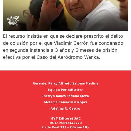
El recurso insistía en que se declare prescrito el delito
de colusión por el que Vladimir Cerrón fue condenado
en segunda instancia a 3 años y 6 meses de prisión
efectiva por el Caso del Aeródromo Wanka.
Gerente:
Percy Alfredo Salomé Medina
Equipo Periodístico:
Jhefryn James Sedano Meza
Melanie Camacuari Rojas
Adelina R. Castro
HYT Editores SAC
RUC: 20612145220
Calle Real 723 – Oficina 203