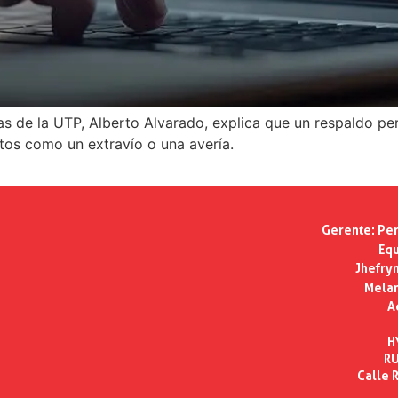
as de la UTP, Alberto Alvarado, explica que un respaldo per
tos como un extravío o una avería.
Gerente:
Per
Equ
Jhefry
Melan
A
H
RU
Calle R