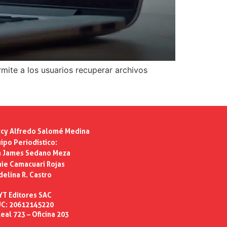
mite a los usuarios recuperar archivos
cy Alfredo Salomé Medina
ipo Periodístico:
n James Sedano Meza
ie Camacuari Rojas
delina R. Castro
YT Editores SAC
C: 20612145220
eal 723 – Oficina 203