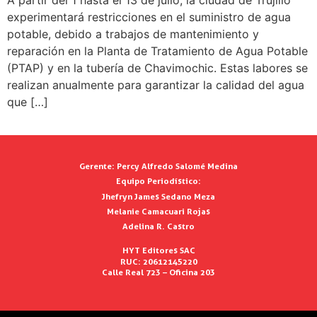
A partir del 1 hasta el 13 de julio, la ciudad de Trujillo
experimentará restricciones en el suministro de agua
potable, debido a trabajos de mantenimiento y
reparación en la Planta de Tratamiento de Agua Potable
(PTAP) y en la tubería de Chavimochic. Estas labores se
realizan anualmente para garantizar la calidad del agua
que […]
Gerente:
Percy Alfredo Salomé Medina
Equipo Periodístico:
Jhefryn James Sedano Meza
Melanie Camacuari Rojas
Adelina R. Castro
HYT Editores SAC
RUC: 20612145220
Calle Real 723 – Oficina 203