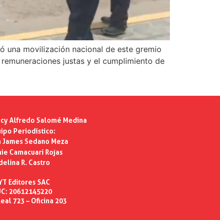
ió una movilización nacional de este gremio
ir remuneraciones justas y el cumplimiento de
cy Alfredo Salomé Medina
ipo Periodístico:
n James Sedano Meza
ie Camacuari Rojas
delina R. Castro
YT Editores SAC
C: 20612145220
eal 723 – Oficina 203