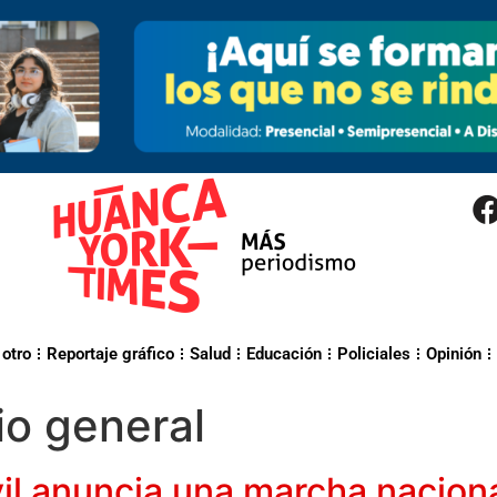
 otro
Reportaje gráfico
Salud
Educación
Policiales
Opinión
io general
il anuncia una marcha naciona