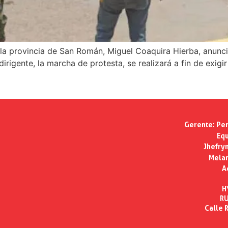
en la provincia de San Román, Miguel Coaquira Hierba, anunc
dirigente, la marcha de protesta, se realizará a fin de exig
Gerente:
Per
Equ
Jhefry
Melan
A
H
RU
Calle R